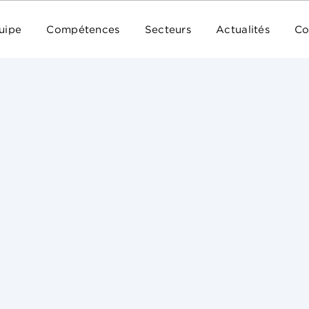
uipe
Compétences
Secteurs
Actualités
Co
Une décision rendue le 27 février 2026 par la divi
européenne pour la propriété intellectuelle