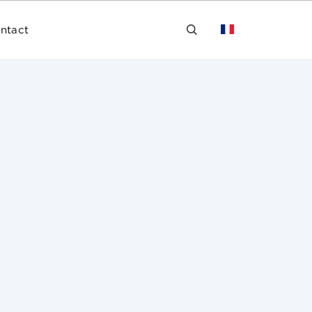
ntact
sion d’annulation de l’Office de l’Union