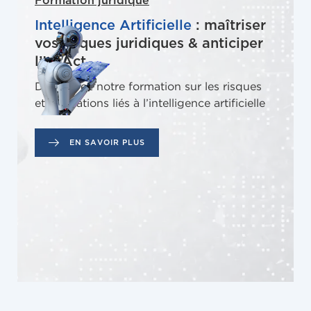
Formation juridique
Intelligence Artificielle
: maîtriser
vos risques juridiques & anticiper
l’IA Act
Découvrez notre formation sur les risques
et obligations liés à l’intelligence artificielle
EN SAVOIR PLUS