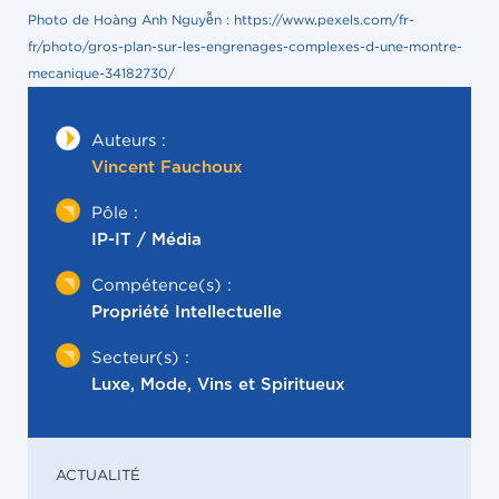
Photo de Hoàng Anh Nguyễn : https://www.pexels.com/fr-
fr/photo/gros-plan-sur-les-engrenages-complexes-d-une-montre-
mecanique-34182730/
Auteurs :
Vincent Fauchoux
Pôle :
IP-IT / Média
Compétence(s) :
Propriété Intellectuelle
Secteur(s) :
Luxe, Mode, Vins et Spiritueux
ACTUALITÉ