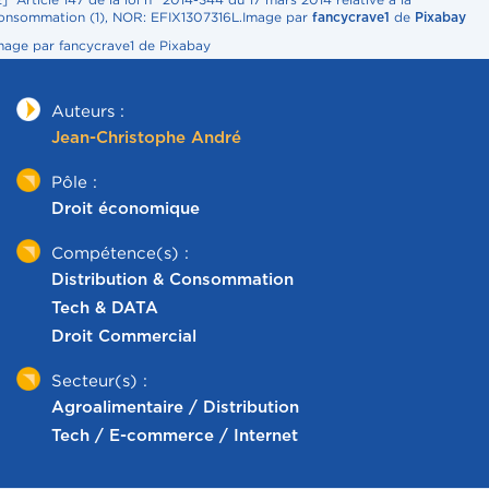
onsommation (1), NOR: EFIX1307316L.Image par
de
fancycrave1
Pixabay
mage par fancycrave1 de Pixabay
Auteurs :
Jean-Christophe André
Pôle :
Droit économique
Compétence(s) :
Distribution & Consommation
Tech & DATA
Droit Commercial
Secteur(s) :
Agroalimentaire / Distribution
Tech / E-commerce / Internet