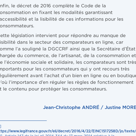
nfin, le décret de 2016 complète le Code de la
onsommation en fixant les modalités garantissant
’accessibilité et la lisibilité de ces informations pour les
onsommateurs.
ette législation intervient pour répondre au manque de
isibilité dans le secteur des comparateurs en ligne, car
omme l’a souligné la DGCCRF ainsi que la Secrétaire d’État
hargée du commerce, de l’artisanat, de la consommation et
e l’économie sociale et solidaire, les comparateurs sont trè
mportants pour les consommateurs qui y ont recours très
égulièrement avant l’achat d’un bien en ligne ou en boutiqu
’où l’importance d’en réguler les règles de fonctionnement
t le contenu pour protéger les consommateurs.
Jean-Christophe ANDRÉ / Justine MOR
]
ttps://www.legifrance.gouv.fr/eli/decret/2016/4/22/EINC1517258D/jo/texte/
2] Article 147 de la loi n° 2014-344 du 17 mars 2014 relative à la