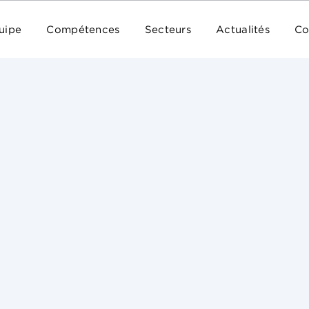
uipe
Compétences
Secteurs
Actualités
Co
publics aux œuvres, à travers un développement de
quantitatifs mais également qualitatifs, de perm