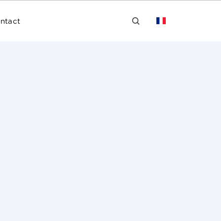
ntact
« Acte II de l’exception culturelle »,
promouvoir l’accès des
 l’offre culturelle en ligne, en termes
ettre une juste rémunération des créateurs