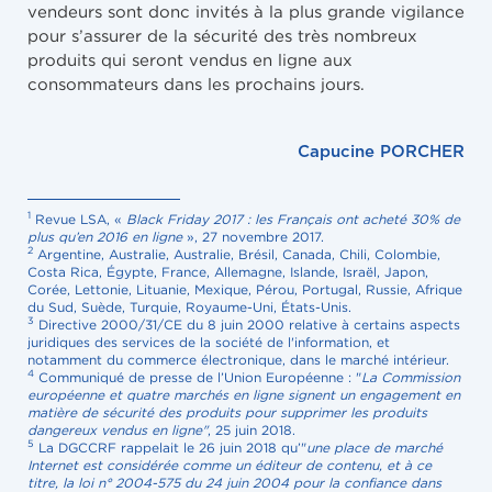
vendeurs sont donc invités à la plus grande vigilance
pour s’assurer de la sécurité des très nombreux
produits qui seront vendus en ligne aux
consommateurs dans les prochains jours.
Capucine PORCHER
1
Revue LSA, «
Black Friday 2017 : les Français ont acheté 30% de
plus qu’en 2016 en ligne
», 27 novembre 2017.
2
Argentine, Australie, Australie, Brésil, Canada, Chili, Colombie,
Costa Rica, Égypte, France, Allemagne, Islande, Israël, Japon,
Corée, Lettonie, Lituanie, Mexique, Pérou, Portugal, Russie, Afrique
du Sud, Suède, Turquie, Royaume-Uni, États-Unis.
3
Directive 2000/31/CE du 8 juin 2000 relative à certains aspects
juridiques des services de la société de l'information, et
notamment du commerce électronique, dans le marché intérieur.
4
Communiqué de presse de l’Union Européenne : "
La Commission
européenne et quatre marchés en ligne signent un engagement en
matière de sécurité des produits pour supprimer les produits
dangereux vendus en ligne"
, 25 juin 2018.
5
La DGCCRF rappelait le 26 juin 2018 qu’"
une place de marché
Internet est considérée comme un éditeur de contenu, et à ce
titre, la loi n° 2004-575 du 24 juin 2004 pour la confiance dans