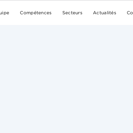
uipe
Compétences
Secteurs
Actualités
Co
loi n°2016-41 du 26 janvier 2016