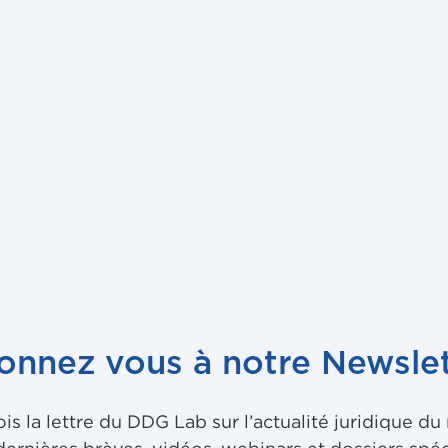
1
United States District Court, Southern District of New York Capi
95 (RJS)
2
CJUE gde ch., 3 juill. 2012, , UsedSoft GmbH c/ Oracle Internat
onnez vous à notre Newslet
 la lettre du DDG Lab sur l’actualité juridique d