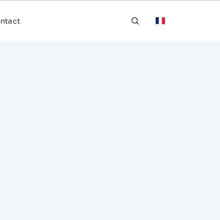
ntact
roit d’auteur sont à la fois patrimoniales