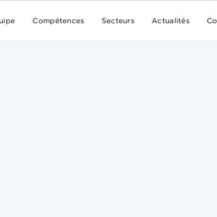
uipe
Compétences
Secteurs
Actualités
Co
Dans le système continental, les prérogatives du d
et morales.
copyright,