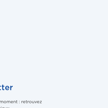
tol Records, LLC v. ReDigi Inc., 30 mars 2013 n° 12 Civ.
ional Corp aff. C-128/11
ter
u moment : retrouvez