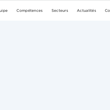
uipe
Compétences
Secteurs
Actualités
Co
La loi visant à renforcer la liberté, l’indépendan
le 14 novembre 2016. Elle a pour objet «
de renfo
constitutionnels [de liberté, de pluralisme et d’
concerne les médias audiovisuels que la presse, q
le
Les contrôles :
Conseil supérieur de l’audio