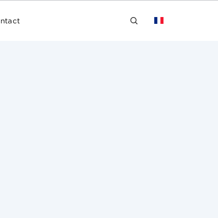
ntact
posées pour le compte de l’UMP.
cains