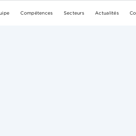
uipe
Compétences
Secteurs
Actualités
Co
DDG représentait en référé l’agence qui les a dé
Les Républi