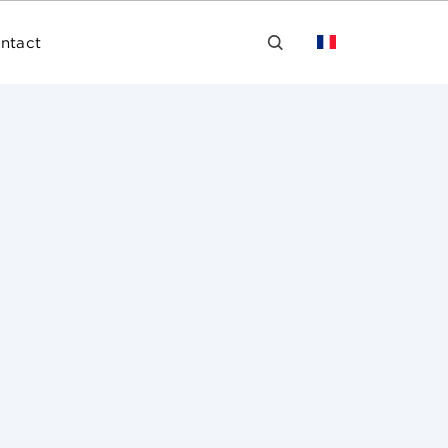
ntact
n London delivered its long-awaited