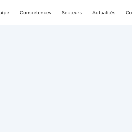
uipe
Compétences
Secteurs
Actualités
Co
I. Background of the Case
On 4 November 2025, the High Court of Justice i