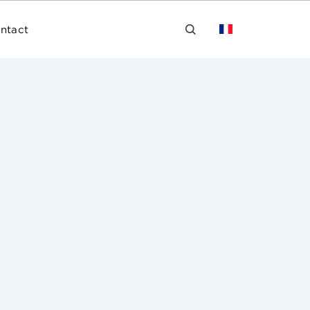
ntact
 avertissement public à l’encontre de
tant notamment sur la sécurité des
 a mis en demeure CDISCOUNT pour d’autres