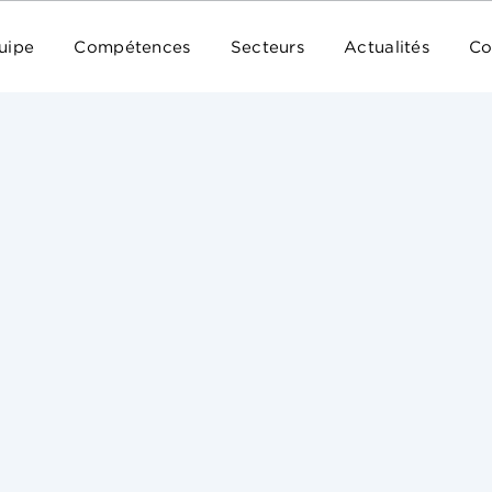
uipe
Compétences
Secteurs
Actualités
Co
La formation restreinte de la CNIL a prononcé un
CDISCOUNT en raison de manquements graves por
données. Par ailleurs, la présidente de la CNIL
manquements constatés lors des contrôles.