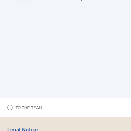
NEWS
10/4/2024
Communication et partenariat d’athlète
olympique ou paralympique : soyez dans vos
starting-blocks !
TO THE TEAM
Legal Notice