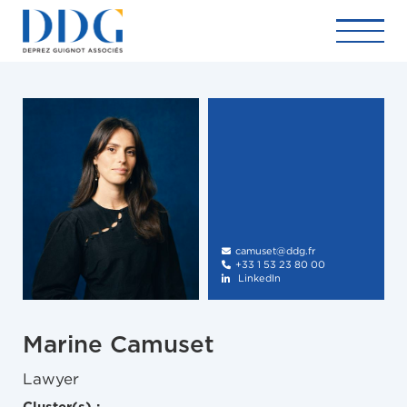
camuset@ddg.fr

+33 1 53 23 80 00

LinkedIn

Marine Camuset
Lawyer