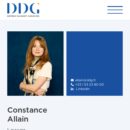
allain@ddg.fr

+33 1 53 23 80 00

LinkedIn

Constance
Allain