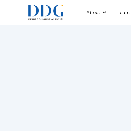
About
Team